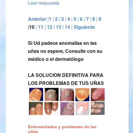
Leer respuesta
Anterior
|
1
|
2
|
3
|
4
|
5
|
6
|
7
|
8
|
9
|
10
|
11
|
12
|
13
|
14
|
Siguiente
Si Ud padece anomalias en las
uñas no espere, Consulte con su
médico o el dermatólogo
LA SOLUCION DEFINITIVA PARA
LOS PROBLEMAS DE TUS UÑAS
Enfermedades y problemas de las
uñas