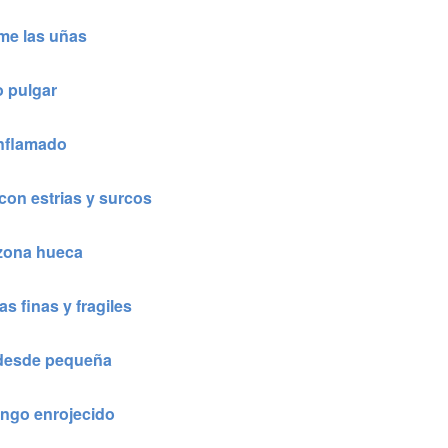
me las uñas
 pulgar
inflamado
on estrias y surcos
 zona hueca
s finas y fragiles
desde pequeña
engo enrojecido