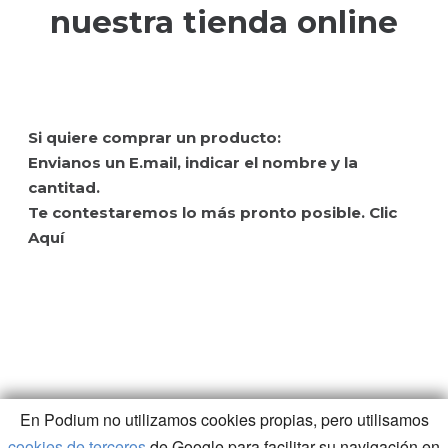
nuestra tienda online
Si quiere comprar un producto:
Envianos un E.mail, indicar el nombre y la
cantitad.
Te contestaremos lo más pronto posible. Clic
Aquí
Localiza tu Farmacia
Politica de privacidad
En Podium no utilizamos cookies propias, pero utilisamos
cookies de terceros
de Google para facilitar su navigación en
Copyright
Contacto