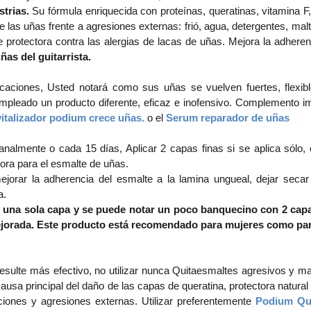
strias.
Su fórmula enriquecida con proteínas, queratinas, vitamina F, y 
 las uñas frente a agresiones externas: frió, agua, detergentes, mal
rotectora contra las alergias de lacas de uñas. Mejora la adheren
uñas del guitarrista.
caciones, Usted notará como sus uñas se vuelven fuertes, flexibles
pleado un producto diferente, eficaz e inofensivo. Complemento i
vitalizador podium crece uñas.
o el
Serum reparador de uñas
almente o cada 15 días, Aplicar 2 capas finas si se aplica sólo, o
tora para el esmalte de uñas.
jorar la adherencia del esmalte a la lamina ungueal, dejar secar
a.
 una sola capa y se puede notar un poco banquecino con 2 capa
ejorada. Este producto está recomendado para mujeres como pa
resulte más efectivo, no utilizar nunca Quitaesmaltes agresivos y m
ausa principal del daño de las capas de queratina, protectora natural
aciones y agresiones externas. Utilizar preferentemente
Podium Qu