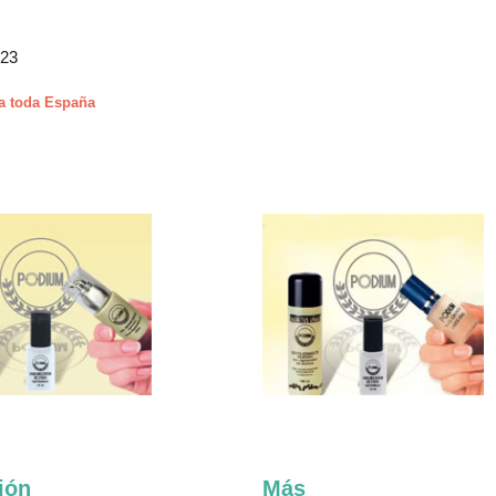
423
a toda España
ión
Más