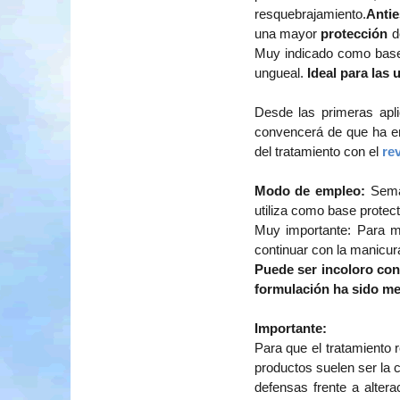
resquebrajamiento.
Antie
una mayor
protección
de
Muy indicado como base p
ungueal.
Ideal para las 
Desde las primeras apli
convencerá de que ha em
del tratamiento con el
re
Modo de empleo:
Seman
utiliza como base protec
Muy importante: Para me
continuar con la manicur
Puede ser incoloro con
formulación ha sido m
Importante:
Para que el tratamiento 
productos suelen ser la c
defensas frente a alter